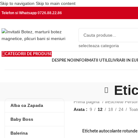
Skip to navigation
Skip to main content
Telefon si Whatsapp
0726.88.22.86
selecteaza categoria
CATEGORII DE PRODUSE
DESPRE NOI
INFORMATII UTILE
LIVRARI IN E
Eti
Prima pagină
/
Etichete Perso
Alba ca Zapada
Arata
9
12
18
24
Toat
Baby Boss
Etichete autocolante rotund
Balerina