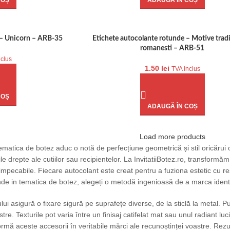
COȘ
ADAUGĂ ÎN COȘ
 – Unicorn – ARB-35
Etichete autocolante rotunde – Motive tradi
romanesti – ARB-51
nclus
1.50
lei
TVA inclus
COȘ
ADAUGĂ ÎN COȘ
Load more products
ematica de botez aduc o notă de perfecțiune geometrică și stil oricărui 
le drepte ale cutiilor sau recipientelor. La InvitatiiBotez.ro, transformăm
impecabile. Fiecare autocolant este creat pentru a fuziona estetic cu r
nde in tematica de botez, alegeți o metodă ingenioasă de a marca identi
ivului asigură o fixare sigură pe suprafețe diverse, de la sticlă la metal. 
re. Texturile pot varia între un finisaj catifelat mat sau unul radiant l
formă aceste accesorii în veritabile mărci ale recunoștinței voastre. Re