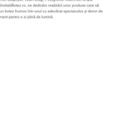
nvitatiiBotez.ro, ne dedicăm realizării unor produse care să
ă un botez frumos într-unul cu adevărat spectaculos și demn de
ment pentru o zi plină de lumină.