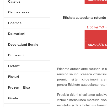
ADAUGĂ ÎN 
Catelus
Cenusareasa
Etichete autocolante rotunde
Cosmos
1.50
lei
TVA i
Dalmatieni
Decoratiuni florale
ADAUGĂ ÎN 
Dinozauri
Elefant
Etichete autocolante rotunde in t
reușind să îndulcească vizual linii
Fluturi
premium și tehnici de imprimare 
pentru Etichete autocolante rotu
Frozen – Elsa
Precizia tăierii și calitatea adez
Girafa
vizual dimensiunea mărturiei voast
micuțului și data botezului trans