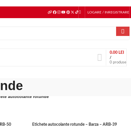
LOGARE / INREGISTRARE
0.00
LEI
/
0
produse
unde
hete autocolante rotunde
ARB-50
Etichete autocolante rotunde – Barza – ARB-39